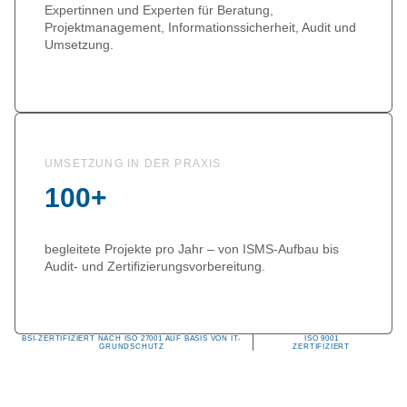
Expertinnen und Experten für Beratung,
Projektmanagement, Informationssicherheit, Audit und
Umsetzung.
UMSETZUNG IN DER PRAXIS
100+
begleitete Projekte pro Jahr – von ISMS-Aufbau bis
Audit- und Zertifizierungsvorbereitung.
BSI-ZERTIFIZIERT NACH ISO 27001 AUF BASIS VON IT-
ISO 9001
GRUNDSCHUTZ
ZERTIFIZIERT