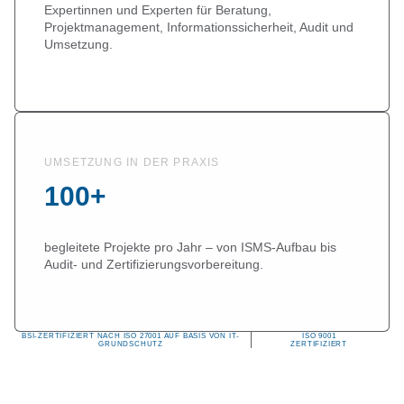
Expertinnen und Experten für Beratung,
Projektmanagement, Informationssicherheit, Audit und
Umsetzung.
UMSETZUNG IN DER PRAXIS
100+
begleitete Projekte pro Jahr – von ISMS-Aufbau bis
Audit- und Zertifizierungsvorbereitung.
BSI-ZERTIFIZIERT NACH ISO 27001 AUF BASIS VON IT-
ISO 9001
GRUNDSCHUTZ
ZERTIFIZIERT