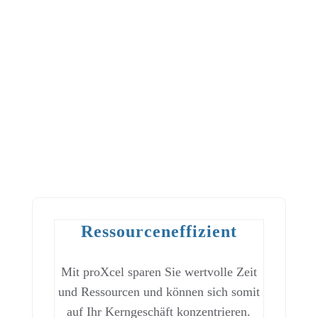
100% Erfolgsquote
Wir wissen, was wir tun.
Profitieren Sie von unserer langjährigen
Expertise und bestehen Sie mit uns das
externe TISAX-Audit!
Ressourceneffizient
Mit proXcel sparen Sie wertvolle Zeit
und Ressourcen und können sich somit
auf Ihr Kerngeschäft konzentrieren.